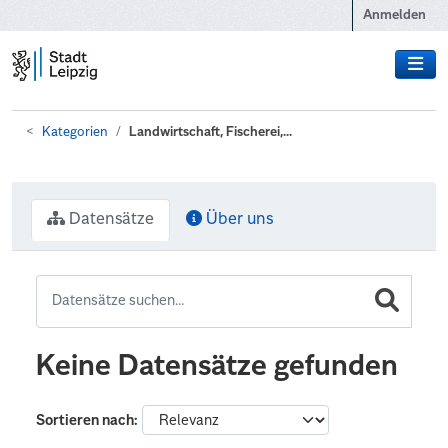
Zum Hauptinhalt wechseln
Anmelden
Kategorien
Landwirtschaft, Fischerei,...
Datensätze
Über uns
Keine Datensätze gefunden
Sortieren nach