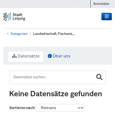
Zum Hauptinhalt wechseln
Anmelden
Kategorien
Landwirtschaft, Fischerei,...
Datensätze
Über uns
Keine Datensätze gefunden
Sortieren nach