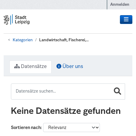
Zum Hauptinhalt wechseln
Anmelden
Kategorien
Landwirtschaft, Fischerei,...
Datensätze
Über uns
Keine Datensätze gefunden
Sortieren nach