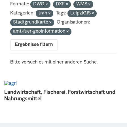
Formate:
DWG
DXF
WMS
Kategorien:
tran
Tags:
LeipziGIS
Stadtgrundkarte
Organisationen:
amt-fuer-geoinformation
Ergebnisse filtern
Bitte versuch es mit einer anderen Suche.
Landwirtschaft, Fischerei, Forstwirtschaft und
Nahrungsmittel