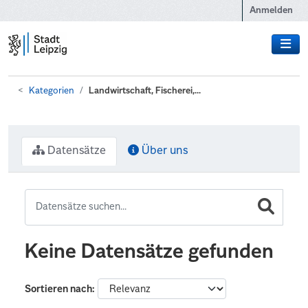
Zum Hauptinhalt wechseln
Anmelden
Kategorien
Landwirtschaft, Fischerei,...
Datensätze
Über uns
Keine Datensätze gefunden
Sortieren nach