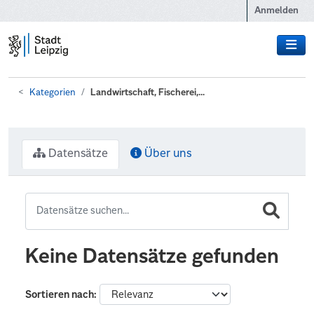
Zum Hauptinhalt wechseln
Anmelden
Kategorien
Landwirtschaft, Fischerei,...
Datensätze
Über uns
Keine Datensätze gefunden
Sortieren nach