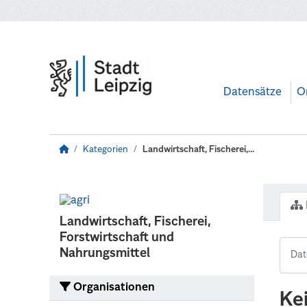
Zum Hauptinhalt wechseln
Datensätze
O
Kategorien
Landwirtschaft, Fischerei,...
Landwirtschaft, Fischerei,
Forstwirtschaft und
Nahrungsmittel
Organisationen
Ke