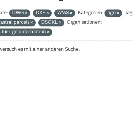
ate:
DWG
DXF
WMS
Kategorien:
agri
Tag
astral parcels
DSGKL
Organisationen:
-fuer-geoinformation
 versuch es mit einer anderen Suche.