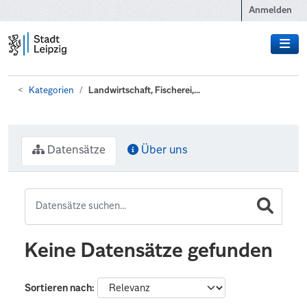
Zum Hauptinhalt wechseln
Anmelden
Kategorien
Landwirtschaft, Fischerei,...
Datensätze
Über uns
Keine Datensätze gefunden
Sortieren nach