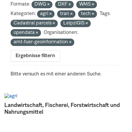
Formate:
DWG
DXF
WMS
Kategorien:
agri
tran
tech
Tags:
Cadastral parcels
LeipziGIS
opendata
Organisationen:
amt-fuer-geoinformation
Ergebnisse filtern
Bitte versuch es mit einer anderen Suche.
Landwirtschaft, Fischerei, Forstwirtschaft und
Nahrungsmittel