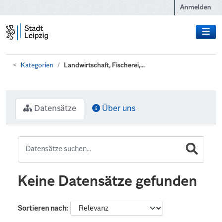
Zum Hauptinhalt wechseln
Anmelden
Kategorien
Landwirtschaft, Fischerei,...
Datensätze
Über uns
Keine Datensätze gefunden
Sortieren nach