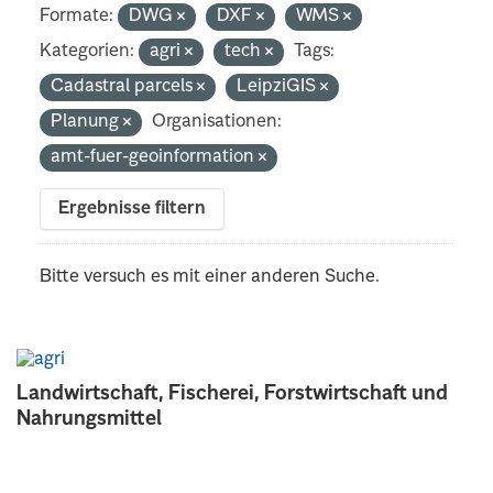
Formate:
DWG
DXF
WMS
Kategorien:
agri
tech
Tags:
Cadastral parcels
LeipziGIS
Planung
Organisationen:
amt-fuer-geoinformation
Ergebnisse filtern
Bitte versuch es mit einer anderen Suche.
Landwirtschaft, Fischerei, Forstwirtschaft und
Nahrungsmittel