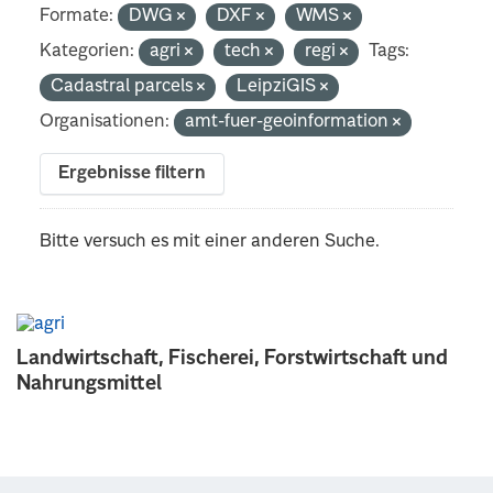
Formate:
DWG
DXF
WMS
Kategorien:
agri
tech
regi
Tags:
Cadastral parcels
LeipziGIS
Organisationen:
amt-fuer-geoinformation
Ergebnisse filtern
Bitte versuch es mit einer anderen Suche.
Landwirtschaft, Fischerei, Forstwirtschaft und
Nahrungsmittel