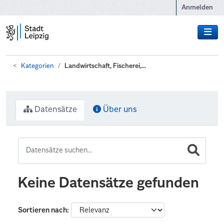
Zum Hauptinhalt wechseln
Anmelden
Kategorien
Landwirtschaft, Fischerei,...
Datensätze
Über uns
Keine Datensätze gefunden
Sortieren nach