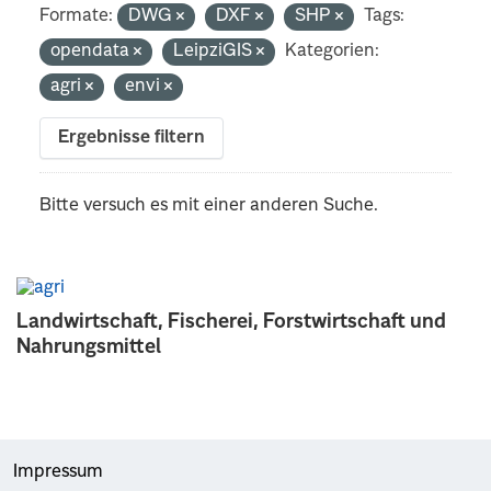
Formate:
DWG
DXF
SHP
Tags:
opendata
LeipziGIS
Kategorien:
agri
envi
Ergebnisse filtern
Bitte versuch es mit einer anderen Suche.
Landwirtschaft, Fischerei, Forstwirtschaft und
Nahrungsmittel
Impressum