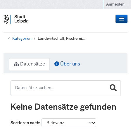
Zum Hauptinhalt wechseln
Anmelden
Kategorien
Landwirtschaft, Fischerei,...
Datensätze
Über uns
Keine Datensätze gefunden
Sortieren nach