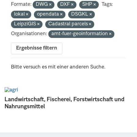
Formate:
DWG
DXF
SHP
Tags:
lokal
opendata
DSGKL
LeipziGIS
Cadastral parcels
Organisationen:
amt-fuer-geoinformation
Ergebnisse filtern
Bitte versuch es mit einer anderen Suche.
Landwirtschaft, Fischerei, Forstwirtschaft und
Nahrungsmittel