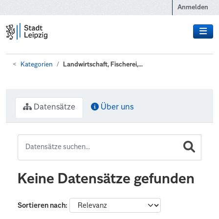
Zum Hauptinhalt wechseln
Anmelden
Kategorien
Landwirtschaft, Fischerei,...
Datensätze
Über uns
Keine Datensätze gefunden
Sortieren nach