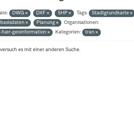
ate:
DWG
DXF
SHP
Tags:
Stadtgrundkarte
basisdaten
Planung
Organisationen:
-fuer-geoinformation
Kategorien:
tran
 versuch es mit einer anderen Suche.