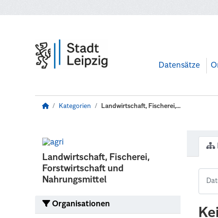
Zum Hauptinhalt wechseln
Datensätze
O
Kategorien
Landwirtschaft, Fischerei,...
Landwirtschaft, Fischerei,
Forstwirtschaft und
Nahrungsmittel
Organisationen
Ke