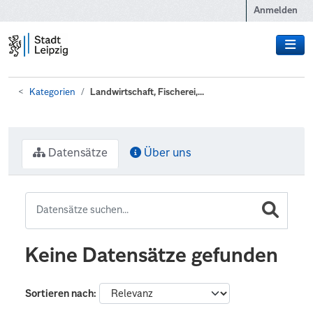
Zum Hauptinhalt wechseln
Anmelden
Kategorien
Landwirtschaft, Fischerei,...
Datensätze
Über uns
Keine Datensätze gefunden
Sortieren nach