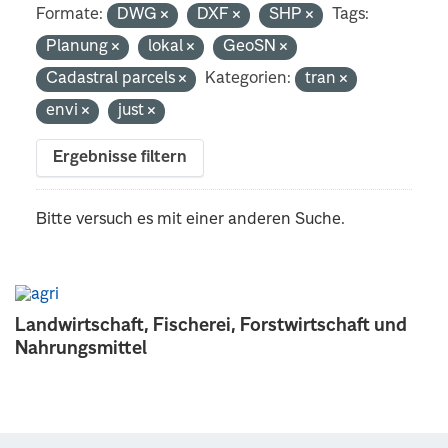
Formate:
DWG
DXF
SHP
Tags:
Planung
lokal
GeoSN
Cadastral parcels
Kategorien:
tran
envi
just
Ergebnisse filtern
Bitte versuch es mit einer anderen Suche.
Landwirtschaft, Fischerei, Forstwirtschaft und
Nahrungsmittel