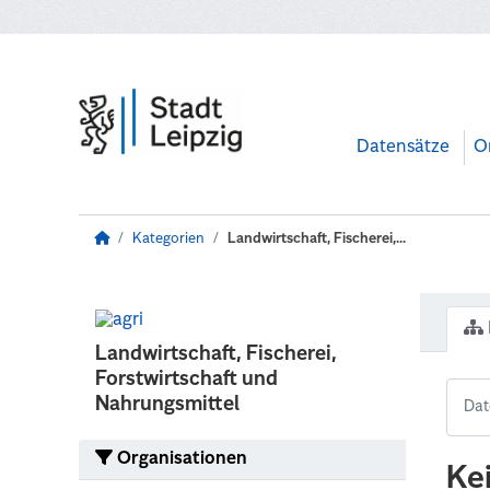
Zum Hauptinhalt wechseln
Datensätze
O
Kategorien
Landwirtschaft, Fischerei,...
Landwirtschaft, Fischerei,
Forstwirtschaft und
Nahrungsmittel
Organisationen
Ke