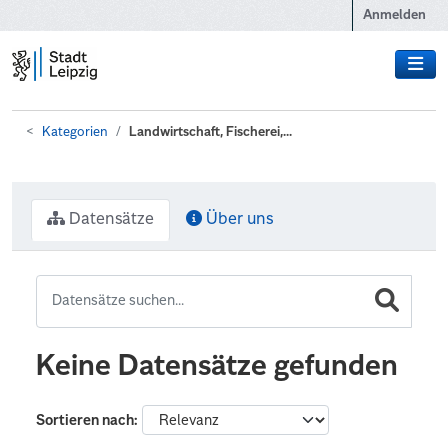
Zum Hauptinhalt wechseln
Anmelden
Kategorien
Landwirtschaft, Fischerei,...
Datensätze
Über uns
Keine Datensätze gefunden
Sortieren nach