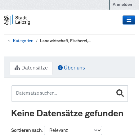
Zum Hauptinhalt wechseln
Anmelden
Kategorien
Landwirtschaft, Fischerei,...
Datensätze
Über uns
Keine Datensätze gefunden
Sortieren nach