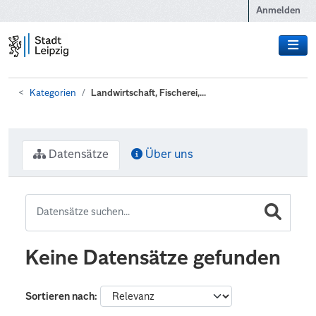
Zum Hauptinhalt wechseln
Anmelden
Kategorien
Landwirtschaft, Fischerei,...
Datensätze
Über uns
Keine Datensätze gefunden
Sortieren nach