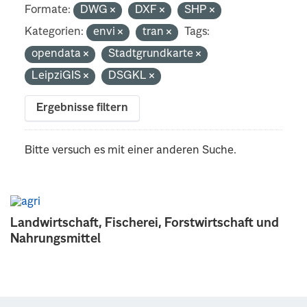
Formate:
DWG
DXF
SHP
Kategorien:
envi
tran
Tags:
opendata
Stadtgrundkarte
LeipziGIS
DSGKL
Ergebnisse filtern
Bitte versuch es mit einer anderen Suche.
Landwirtschaft, Fischerei, Forstwirtschaft und
Nahrungsmittel