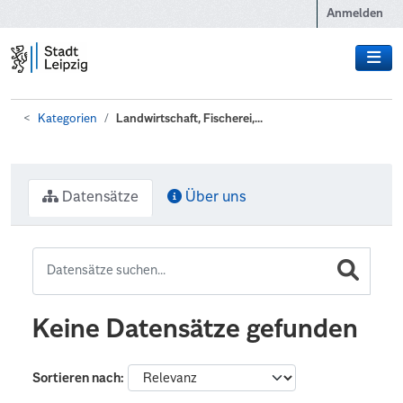
Zum Hauptinhalt wechseln
Anmelden
Kategorien
Landwirtschaft, Fischerei,...
Datensätze
Über uns
Keine Datensätze gefunden
Sortieren nach