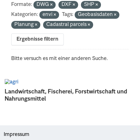
Formate:
DWG
DXF
SHP
Kategorien:
envi
Tags:
Geobasisdaten
Planung
Cadastral parcels
Ergebnisse filtern
Bitte versuch es mit einer anderen Suche.
Landwirtschaft, Fischerei, Forstwirtschaft und
Nahrungsmittel
Impressum