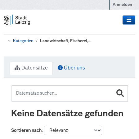
Zum Hauptinhalt wechseln
Anmelden
Kategorien
Landwirtschaft, Fischerei,...
Datensätze
Über uns
Keine Datensätze gefunden
Sortieren nach