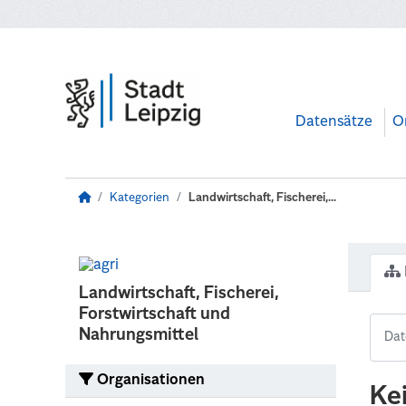
Zum Hauptinhalt wechseln
Datensätze
O
Kategorien
Landwirtschaft, Fischerei,...
Landwirtschaft, Fischerei,
Forstwirtschaft und
Nahrungsmittel
Organisationen
Ke