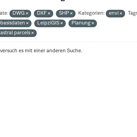
ate:
DWG
DXF
SHP
Kategorien:
envi
Tags
basisdaten
LeipziGIS
Planung
astral parcels
 versuch es mit einer anderen Suche.