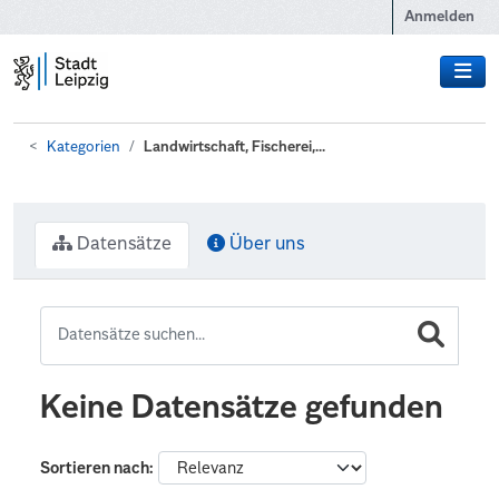
Zum Hauptinhalt wechseln
Anmelden
Kategorien
Landwirtschaft, Fischerei,...
Datensätze
Über uns
Keine Datensätze gefunden
Sortieren nach