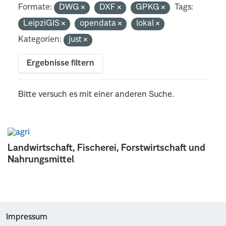
Formate:
DWG
DXF
GPKG
Tags:
LeipziGIS
opendata
lokal
Kategorien:
just
Ergebnisse filtern
Bitte versuch es mit einer anderen Suche.
Landwirtschaft, Fischerei, Forstwirtschaft und
Nahrungsmittel
Impressum