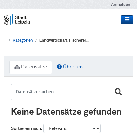
Zum Hauptinhalt wechseln
Anmelden
Kategorien
Landwirtschaft, Fischerei,...
Datensätze
Über uns
Keine Datensätze gefunden
Sortieren nach