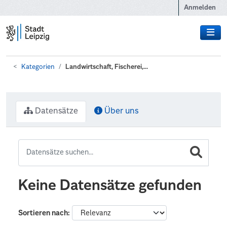
Zum Hauptinhalt wechseln
Anmelden
Kategorien
Landwirtschaft, Fischerei,...
Datensätze
Über uns
Keine Datensätze gefunden
Sortieren nach