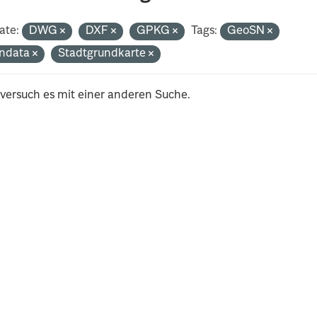
ate:
DWG
DXF
GPKG
Tags:
GeoSN
ndata
Stadtgrundkarte
 versuch es mit einer anderen Suche.