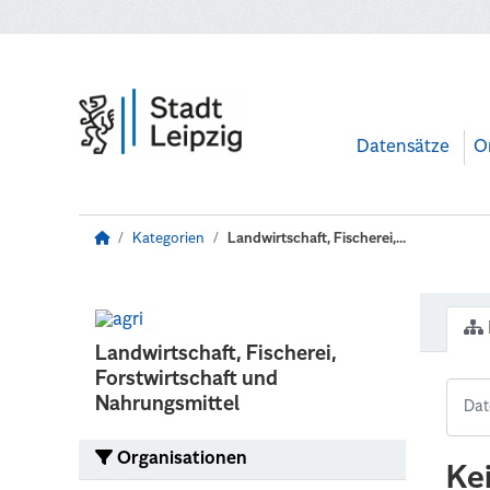
Zum Hauptinhalt wechseln
Datensätze
O
Kategorien
Landwirtschaft, Fischerei,...
Landwirtschaft, Fischerei,
Forstwirtschaft und
Nahrungsmittel
Organisationen
Ke