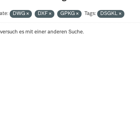
ate:
DWG
DXF
GPKG
Tags:
DSGKL
 versuch es mit einer anderen Suche.