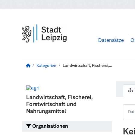
Zum Hauptinhalt wechseln
Datensätze
O
Kategorien
Landwirtschaft, Fischerei,...
Landwirtschaft, Fischerei,
Forstwirtschaft und
Nahrungsmittel
Organisationen
Ke