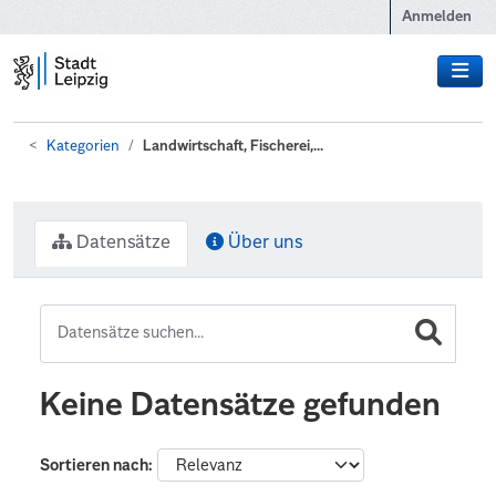
Zum Hauptinhalt wechseln
Anmelden
Kategorien
Landwirtschaft, Fischerei,...
Datensätze
Über uns
Keine Datensätze gefunden
Sortieren nach