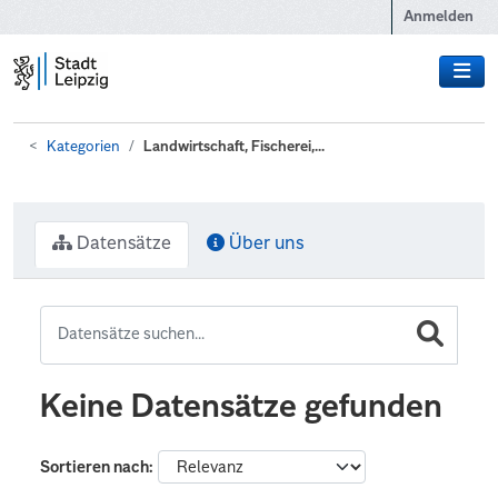
Zum Hauptinhalt wechseln
Anmelden
Kategorien
Landwirtschaft, Fischerei,...
Datensätze
Über uns
Keine Datensätze gefunden
Sortieren nach