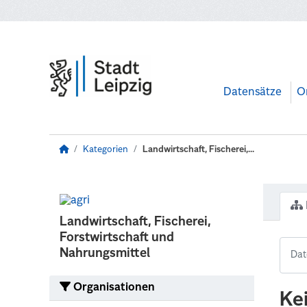
Zum Hauptinhalt wechseln
Datensätze
O
Kategorien
Landwirtschaft, Fischerei,...
Landwirtschaft, Fischerei,
Forstwirtschaft und
Nahrungsmittel
Organisationen
Ke