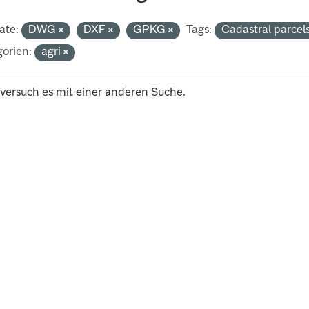
ate:
DWG
DXF
GPKG
Tags:
Cadastral parcel
orien:
agri
 versuch es mit einer anderen Suche.