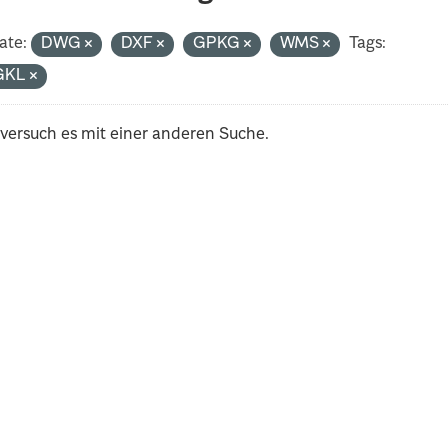
ate:
DWG
DXF
GPKG
WMS
Tags:
GKL
 versuch es mit einer anderen Suche.