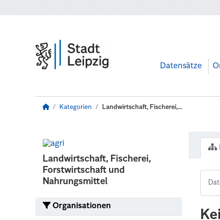
Zum Hauptinhalt wechseln
Datensätze
O
Kategorien
Landwirtschaft, Fischerei,...
Landwirtschaft, Fischerei,
Forstwirtschaft und
Nahrungsmittel
Organisationen
Ke