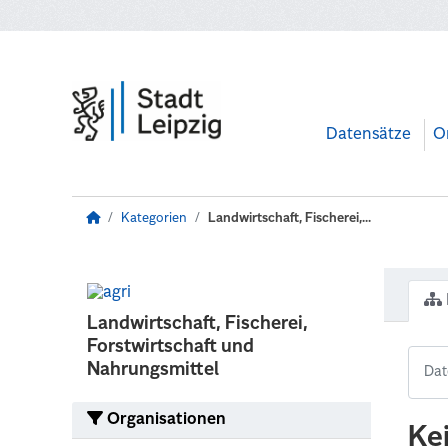
Zum Hauptinhalt wechseln
Datensätze
O
Kategorien
Landwirtschaft, Fischerei,...
Landwirtschaft, Fischerei,
Forstwirtschaft und
Nahrungsmittel
Organisationen
Ke