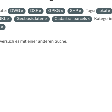
ate:
DWG
DXF
GPKG
SHP
Tags:
lokal
GKL
Geobasisdaten
Cadastral parcels
Kategorie
n
 versuch es mit einer anderen Suche.