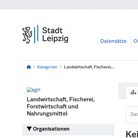
Zum Hauptinhalt wechseln
Datensätze
O
Kategorien
Landwirtschaft, Fischerei,...
Landwirtschaft, Fischerei,
Forstwirtschaft und
Nahrungsmittel
Organisationen
Ke