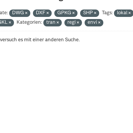
ate:
DWG
DXF
GPKG
SHP
Tags:
lokal
GKL
Kategorien:
tran
regi
envi
 versuch es mit einer anderen Suche.