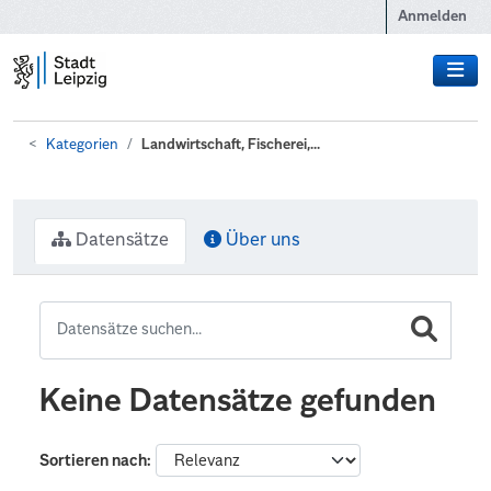
Zum Hauptinhalt wechseln
Anmelden
Kategorien
Landwirtschaft, Fischerei,...
Datensätze
Über uns
Keine Datensätze gefunden
Sortieren nach