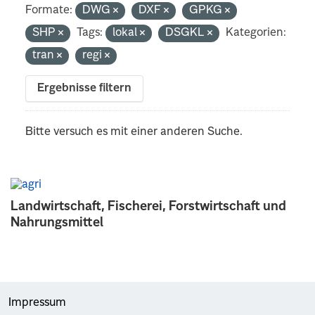
Formate:
DWG
DXF
GPKG
SHP
Tags:
lokal
DSGKL
Kategorien:
tran
regi
Ergebnisse filtern
Bitte versuch es mit einer anderen Suche.
Landwirtschaft, Fischerei, Forstwirtschaft und
Nahrungsmittel
Impressum