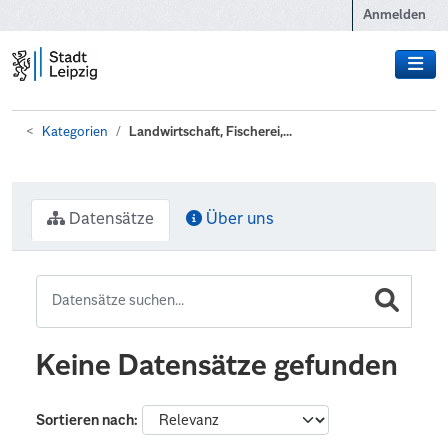
Zum Hauptinhalt wechseln
Anmelden
Kategorien
Landwirtschaft, Fischerei,...
Datensätze
Über uns
Keine Datensätze gefunden
Sortieren nach