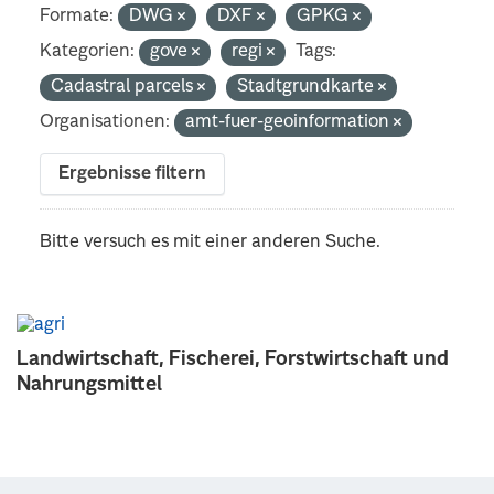
Formate:
DWG
DXF
GPKG
Kategorien:
gove
regi
Tags:
Cadastral parcels
Stadtgrundkarte
Organisationen:
amt-fuer-geoinformation
Ergebnisse filtern
Bitte versuch es mit einer anderen Suche.
Landwirtschaft, Fischerei, Forstwirtschaft und
Nahrungsmittel