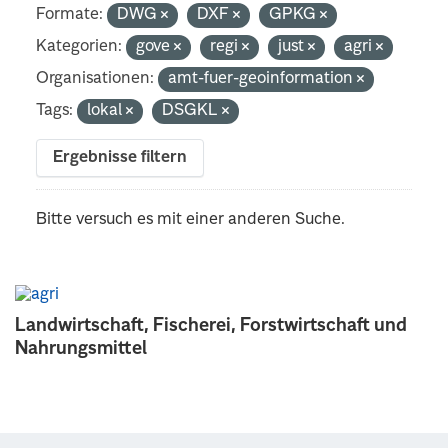
Formate:
DWG
DXF
GPKG
Kategorien:
gove
regi
just
agri
Organisationen:
amt-fuer-geoinformation
Tags:
lokal
DSGKL
Ergebnisse filtern
Bitte versuch es mit einer anderen Suche.
Landwirtschaft, Fischerei, Forstwirtschaft und
Nahrungsmittel