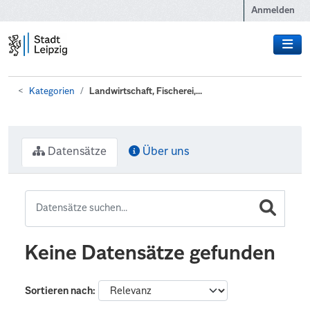
Zum Hauptinhalt wechseln
Anmelden
Kategorien
Landwirtschaft, Fischerei,...
Datensätze
Über uns
Keine Datensätze gefunden
Sortieren nach