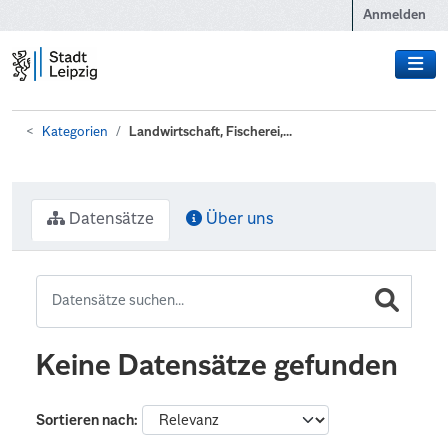
Zum Hauptinhalt wechseln
Anmelden
Kategorien
Landwirtschaft, Fischerei,...
Datensätze
Über uns
Keine Datensätze gefunden
Sortieren nach