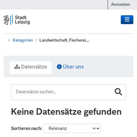
Zum Hauptinhalt wechseln
Anmelden
Kategorien
Landwirtschaft, Fischerei,...
Datensätze
Über uns
Keine Datensätze gefunden
Sortieren nach