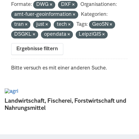
Formate:
DWG
DXF
Organisationen:
amt-fuer-geoinformation
Kategorien:
tran
just
tech
Tags:
GeoSN
DSGKL
opendata
LeipziGIS
Ergebnisse filtern
Bitte versuch es mit einer anderen Suche.
Landwirtschaft, Fischerei, Forstwirtschaft und
Nahrungsmittel