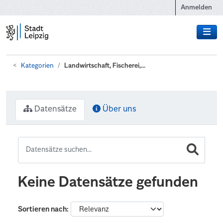
Zum Hauptinhalt wechseln
Anmelden
Kategorien
Landwirtschaft, Fischerei,...
Datensätze
Über uns
Keine Datensätze gefunden
Sortieren nach