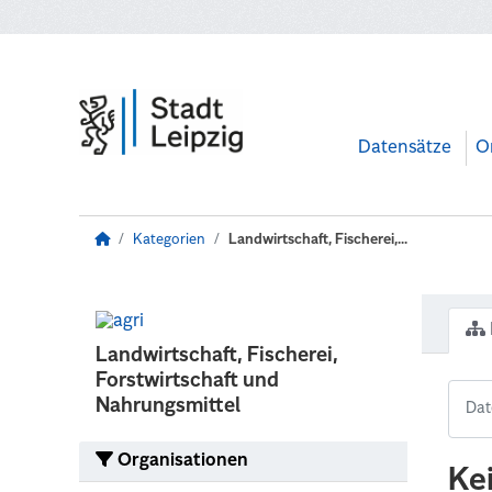
Zum Hauptinhalt wechseln
Datensätze
O
Kategorien
Landwirtschaft, Fischerei,...
Landwirtschaft, Fischerei,
Forstwirtschaft und
Nahrungsmittel
Organisationen
Ke