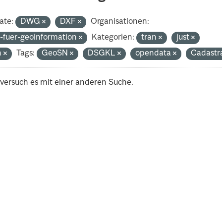
ate:
DWG
DXF
Organisationen:
-fuer-geoinformation
Kategorien:
tran
just
h
Tags:
GeoSN
DSGKL
opendata
Cadastra
 versuch es mit einer anderen Suche.