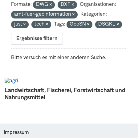
Formate:
DWG
DXF
Organisationen:
amt-fuer-geoinformation
Kategorien:
just
tech
Tags:
GeoSN
DSGKL
Ergebnisse filtern
Bitte versuch es mit einer anderen Suche.
Landwirtschaft, Fischerei, Forstwirtschaft und
Nahrungsmittel
Impressum