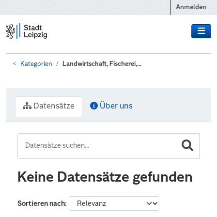
Zum Hauptinhalt wechseln
Anmelden
Kategorien
Landwirtschaft, Fischerei,...
Datensätze
Über uns
Keine Datensätze gefunden
Sortieren nach