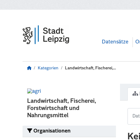
Zum Hauptinhalt wechseln
Datensätze
O
Kategorien
Landwirtschaft, Fischerei,...
Landwirtschaft, Fischerei,
Forstwirtschaft und
Nahrungsmittel
Organisationen
Ke