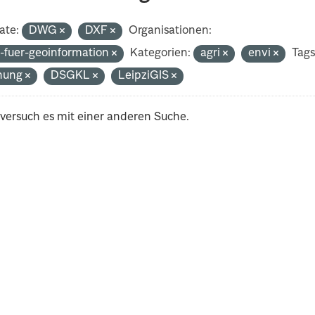
ate:
DWG
DXF
Organisationen:
-fuer-geoinformation
Kategorien:
agri
envi
Tags
nung
DSGKL
LeipziGIS
 versuch es mit einer anderen Suche.