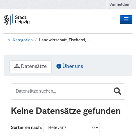
Zum Hauptinhalt wechseln
Anmelden
Kategorien
Landwirtschaft, Fischerei,...
Datensätze
Über uns
Keine Datensätze gefunden
Sortieren nach