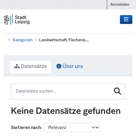
Zum Hauptinhalt wechseln
Anmelden
Kategorien
Landwirtschaft, Fischerei,...
Datensätze
Über uns
Keine Datensätze gefunden
Sortieren nach