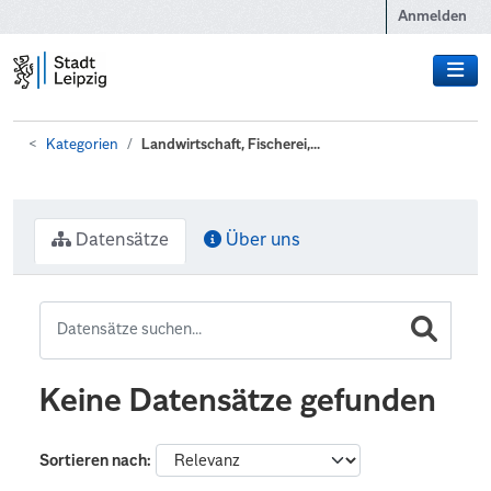
Zum Hauptinhalt wechseln
Anmelden
Kategorien
Landwirtschaft, Fischerei,...
Datensätze
Über uns
Keine Datensätze gefunden
Sortieren nach