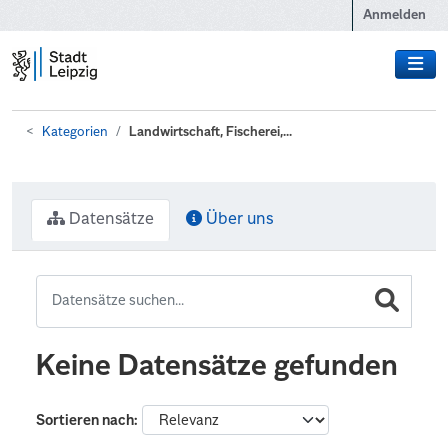
Zum Hauptinhalt wechseln
Anmelden
Kategorien
Landwirtschaft, Fischerei,...
Datensätze
Über uns
Keine Datensätze gefunden
Sortieren nach