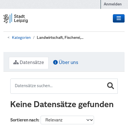
Zum Hauptinhalt wechseln
Anmelden
Kategorien
Landwirtschaft, Fischerei,...
Datensätze
Über uns
Keine Datensätze gefunden
Sortieren nach