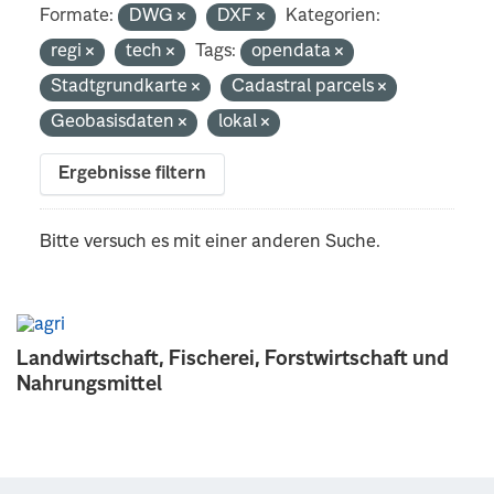
Formate:
DWG
DXF
Kategorien:
regi
tech
Tags:
opendata
Stadtgrundkarte
Cadastral parcels
Geobasisdaten
lokal
Ergebnisse filtern
Bitte versuch es mit einer anderen Suche.
Landwirtschaft, Fischerei, Forstwirtschaft und
Nahrungsmittel