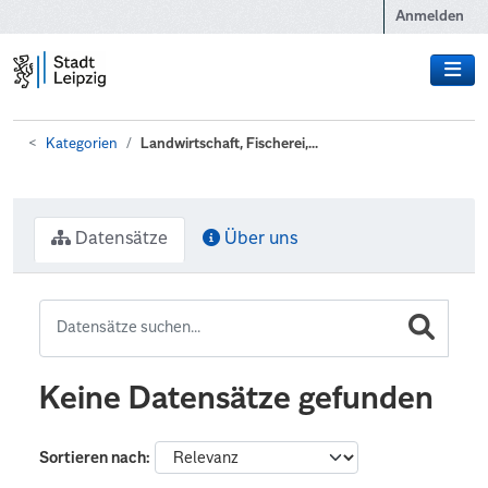
Zum Hauptinhalt wechseln
Anmelden
Kategorien
Landwirtschaft, Fischerei,...
Datensätze
Über uns
Keine Datensätze gefunden
Sortieren nach