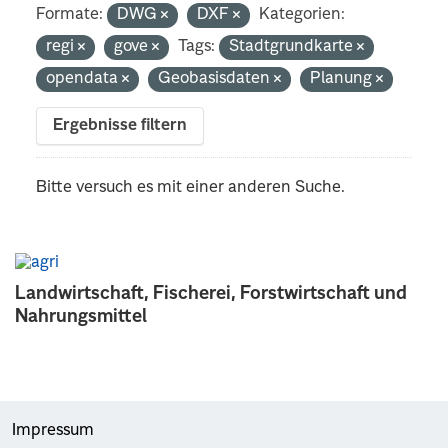
Formate:
DWG
DXF
Kategorien:
regi
gove
Tags:
Stadtgrundkarte
opendata
Geobasisdaten
Planung
Ergebnisse filtern
Bitte versuch es mit einer anderen Suche.
Landwirtschaft, Fischerei, Forstwirtschaft und
Nahrungsmittel
Impressum