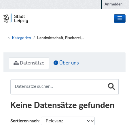
Zum Hauptinhalt wechseln
Anmelden
Kategorien
Landwirtschaft, Fischerei,...
Datensätze
Über uns
Keine Datensätze gefunden
Sortieren nach