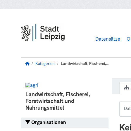
Zum Hauptinhalt wechseln
Datensätze
O
Kategorien
Landwirtschaft, Fischerei,...
Landwirtschaft, Fischerei,
Forstwirtschaft und
Nahrungsmittel
Organisationen
Ke