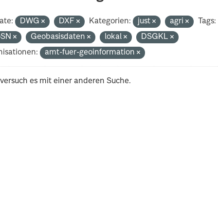
ate:
DWG
DXF
Kategorien:
just
agri
Tags:
oSN
Geobasisdaten
lokal
DSGKL
isationen:
amt-fuer-geoinformation
 versuch es mit einer anderen Suche.