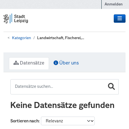
Zum Hauptinhalt wechseln
Anmelden
Kategorien
Landwirtschaft, Fischerei,...
Datensätze
Über uns
Keine Datensätze gefunden
Sortieren nach