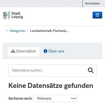
Zum Hauptinhalt wechseln
Anmelden
Kategorien
Landwirtschaft, Fischerei,...
Datensätze
Über uns
Keine Datensätze gefunden
Sortieren nach